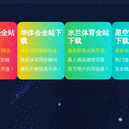
前锋的比较、对球队的影响以及未来的发展潜力
为何能在本赛季创造如此辉煌的成绩，并展望他
1、迪亚斯的个人能力
迪亚斯作为一名出色的前锋，其个人能力无疑是
的速度和灵活性使得他能够轻松摆脱防守者，并
的射门技巧，无论是远射还是近距离推射，他都
此外，迪亚斯的技术风格也为他的进球数增加提
者，这种能力使得他在面对多名防守球员时也能
力，可以在关键时刻保持冷静，为自己创造出更
再者，心理素质也是决定迪亚斯成功的一大因素
态，不受外界干扰。这种心理素质让他在面对关
快速反击中，他都能做出明智选择，从而提高进