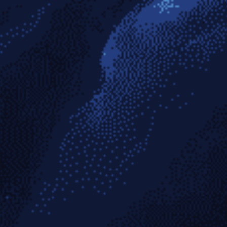
来可以达到更高水平，实现更多伟大的目标。
此外，在国家队层面上，若能继续保持这样的状
这不仅关乎个人职业生涯，也是促进国内足球发
榜样。
最后，通过与世界顶级前锋接触与竞争，他将进
充满挑战与机遇并存的平台上，相信他必定能够
奇篇章。
总结：
综上所述，迪亚斯凭借着26个联赛进球成功超越
是他过硬的个人能力以及独特的发展轨迹。从分
今足球市场上一颗冉冉升起的新星，对未来充满