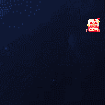
态，有望赢得教练组更多信任，为国争光。
展的重要力量，让新一代年轻人看到希望与
一步吸收经验，提高自身技艺。在这样一个
迎来属于自己的巅峰时期，不断书写新的传
萨拉赫和埃基蒂克两位巨星，其背后体现的
析来看，他不仅是一名优秀运动员，更是当
无限可能性。