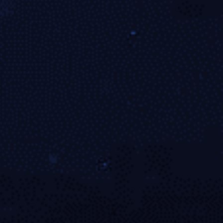
字。他在1958年世界杯...
度
《时代》杂志的封面，并...
关
中不可避免的一部分。对...
最
佳引援和最佳球员进行了深...
回