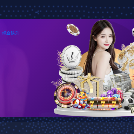
App下载
公司介绍
体育报道
八戒体育
—— 比赛数据从这里开