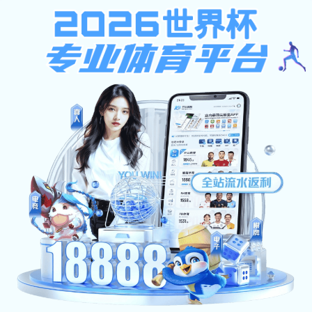
注册入口
八戒体育
—— 比赛数据