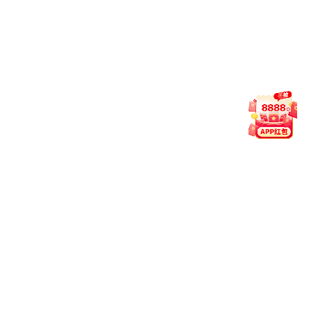
例，而是在职业体育界普遍存在的问题。
媒体不仅能迅速传播信息，也能左右公众舆论。当运
动员们感受到来自外界舆论压力后，他们往往会更加
谨慎地处理自己的发言。一方面，这样做可以保护自
己；另一方面，也使得本应真实的信息变得难以捉
摸，从而影响观众对比赛及选手本身理解程度。
与此同时，这也促使一些运动员开始学习如何利用社
交平台进行自我表达，通过积极正面的内容塑造个人
形象。但这条路同样充满挑战，因为一旦出现偏差，
就很容易招致批评。因此，在这一背景下，我们看到
的是一种新型沟通模式正在悄然形成，它既包含了传
统媒介的话语权，又融合了现代社会的新兴互动形
式。