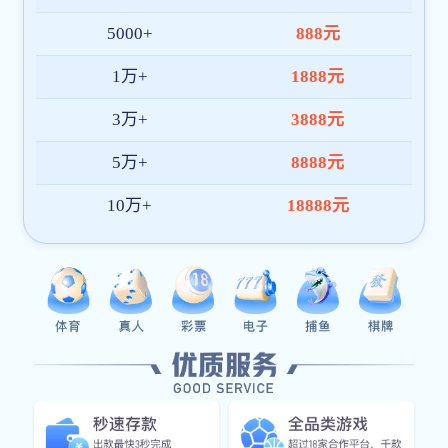
小犯规常被视为比赛节奏控制的一种手段。在高强度
竞争的情况下，球员通过适度的小犯规来打断对方进
攻，给自己争取时间和空间。绍切克提到的小犯规现
象实际上反映了现代足球的发展趋势，即通过“聪明”
的方式来获取战术优势。
例如，当一名防守球员故意阻挡对方进攻时，这种小
动作往往不会引起裁判的注意，但却能够有效地减缓
对手的攻击力度。从这个角度看，小犯规不仅仅是违
反规则，更是一种战术选择，使得球队能够在关键时
刻保住领先或争取平局。
此外，小犯规还可以用作心理战术。在比赛紧张激烈
的时候，适当的小动作可能会导致对方球员的不满，
从而干扰他们的表现。因此，在赛场上，小犯规不仅